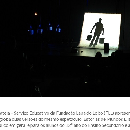
lcateia – Serviço Educativo da Fundação Lapa do Lobo (FLL) aprese
globa duas versões do mesmo espetáculo: Estórias de Mundos Dist
lico em geral e para os alunos do 12º ano do Ensino Secundário e a 