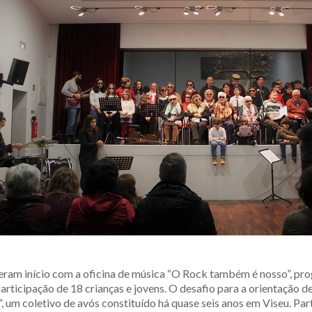
iveram início com a oficina de música “O Rock também é nosso”, pr
articipação de 18 crianças e jovens. O desafio para a orientação d
”, um coletivo de avós constituído há quase seis anos em Viseu. P