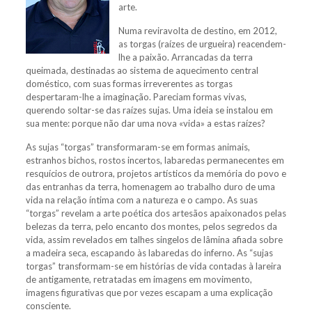
arte.
Numa reviravolta de destino, em 2012,
as torgas (raízes de urgueira) reacendem-
lhe a paixão. Arrancadas da terra
queimada, destinadas ao sistema de aquecimento central
doméstico, com suas formas irreverentes as torgas
despertaram-lhe a imaginação. Pareciam formas vivas,
querendo soltar-se das raízes sujas. Uma ideia se instalou em
sua mente: porque não dar uma nova «vida» a estas raízes?
As sujas “torgas” transformaram-se em formas animais,
estranhos bichos, rostos incertos, labaredas permanecentes em
resquícios de outrora, projetos artísticos da memória do povo e
das entranhas da terra, homenagem ao trabalho duro de uma
vida na relação íntima com a natureza e o campo. As suas
“torgas” revelam a arte poética dos artesãos apaixonados pelas
belezas da terra, pelo encanto dos montes, pelos segredos da
vida, assim revelados em talhes singelos de lâmina afiada sobre
a madeira seca, escapando às labaredas do inferno. As “sujas
torgas” transformam-se em histórias de vida contadas à lareira
de antigamente, retratadas em imagens em movimento,
imagens figurativas que por vezes escapam a uma explicação
consciente.