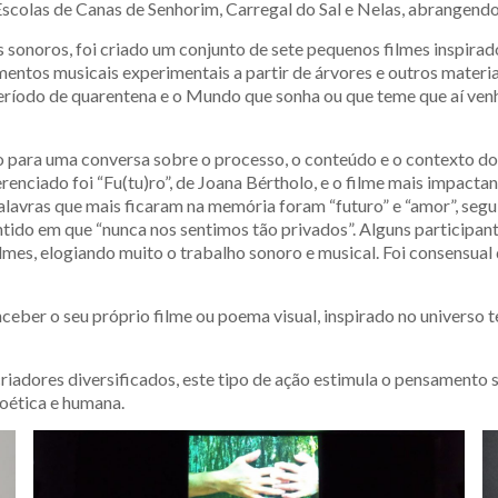
scolas de Canas de Senhorim, Carregal do Sal e Nelas, abrangendo
 sonoros, foi criado um conjunto de sete pequenos filmes inspirad
umentos musicais experimentais a partir de árvores e outros materia
eríodo de quarentena e o Mundo que sonha ou que teme que aí ve
do para uma conversa sobre o processo, o conteúdo e o contexto do
renciado foi “Fu(tu)ro”, de Joana Bértholo, e o filme mais impact
palavras que mais ficaram na memória foram “futuro” e “amor”, segu
sentido em que “nunca nos sentimos tão privados”. Alguns participan
filmes, elogiando muito o trabalho sonoro e musical. Foi consensua
onceber o seu próprio filme ou poema visual, inspirado no univer
criadores diversificados, este tipo de ação estimula o pensamen
poética e humana.