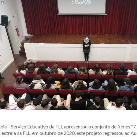
teia – Serviço Educativo da FLL apresentou o conjunto de filmes 
estreia na FLL, em outubro de 2020, este projeto regressou ao Au