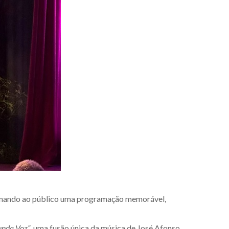
cionando ao público uma programação memorável,
unda Voz”
, uma fusão única da música de José Afonso