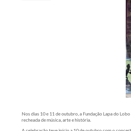
Nos dias 10 e 11 de outubro, a Fundação Lapa do Lob
recheada de música, arte e história.
A celebração teve início a 10 de outubro com o concer