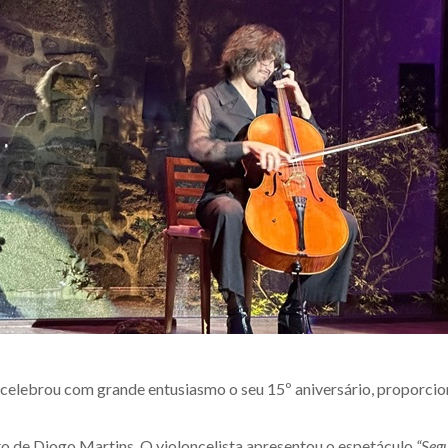
o celebrou com grande entusiasmo o seu 15º aniversário, propor
to de Diogo Martins. O violoncelista apresentou o espetáculo
“Seg