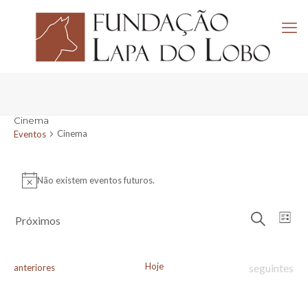
Cinema
Cinema
Eventos
Eventos
Não existem eventos futuros.
Aviso
Navega
Nav
Próximos
Lista
de
de
Pesquisar
Selecione
visu
pesquis
a
de
e
data.
Eve
Hoje
Eventos
Eventos
seguintes
anteriores
visuali
de