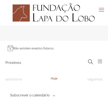
Eventos
Não existem eventos futuros.
Aviso
Navega
Nav
Próximos
Lista
de
de
Pesquisar
Selecione
visu
pesquis
a
de
e
data.
Eve
Eventos
Hoje
Eventos
anteriores
seguintes
visuali
de
Evento
Subscrever o calendário