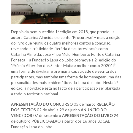
Depois da bem-sucedida 1ª edição em 2018, que premiou a
autora Catarina Almeida e o conto “Procura-se” – mais a edição
do livro que reuniu os quatro melhores contos a concurso,
revelando a criatividade literária de autores locais como
Catarina Almeida, José Filipe Melo, Humberto Fonte e Catarina
Fonseca – a Fundação Lapa do Lobo promove a 2ª edição do
“Prémio Albertino dos Santos Matias: melhor conto 2020”. É
uma forma de divulgar e premiar a capacidade de escrita dos
participantes, mas também uma forma de homenagear uma das
personalidades mais emblemáticas da Lapa do Lobo. Nesta 2ª
edição, a novidade está no facto de a participação ser alargada
a todo o território nacional.
APRESENTAÇÃO DO CONCURSO
05 de março
RECEÇÃO
DOS TEXTOS
02 de abril a 29 de junho
ANÚNCIO DO
VENCEDOR
07 de setembro
APRESENTAÇÃO DO LIVRO
24
de outubro
PÚBLICO-ALVO
a partir dos 16 anos
LOCAL
Fundação Lapa do Lobo