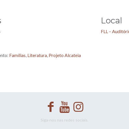
s
Local
4
FLL – Auditór
ento:
Famílias
,
Literatura
,
Projeto Alcateia
Siga-nos nas redes sociais.