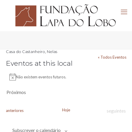
Casa do Castanheiro, Nelas
« Todos Eventos
Eventos at this local
Não existem eventos futuros.
Aviso
Próximos
Selecione
a
data.
Hoje
Eventos
Eventos
seguintes
anteriores
Subscrever o calendário