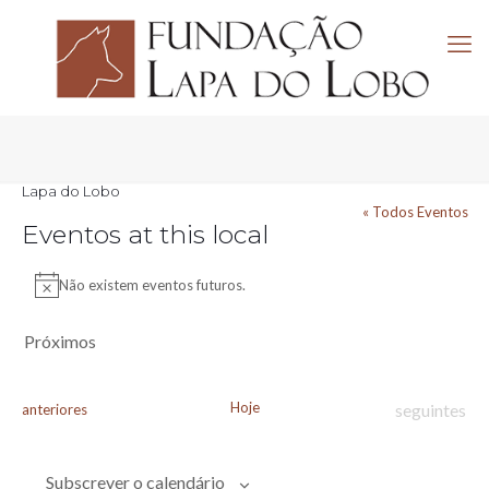
Lapa do Lobo
« Todos Eventos
Eventos at this local
Não existem eventos futuros.
Aviso
Próximos
Selecione
a
data.
Hoje
Eventos
Eventos
seguintes
anteriores
Subscrever o calendário