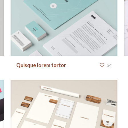
Quisque lorem tortor
Quisque lorem tortor
54