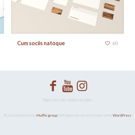
Cum sociis natoque
Cum sociis natoque
60
Siga-nos nas redes sociais.
© 2026 Betheme by
Muffin group
| All Rights Reserved | Powered by
WordPress