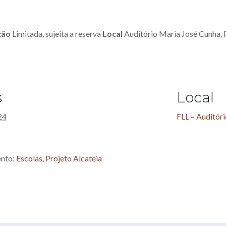
ção
Limitada, sujeita a reserva
Local
Auditório Maria José Cunha, 
s
Local
24
FLL – Auditór
ento:
Escolas
,
Projeto Alcateia