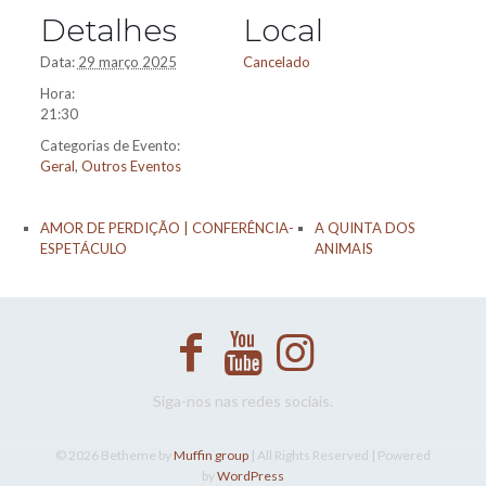
Detalhes
Local
Data:
29 março 2025
Cancelado
Hora:
21:30
Categorias de Evento:
Geral
,
Outros Eventos
AMOR DE PERDIÇÃO | CONFERÊNCIA-
A QUINTA DOS
ESPETÁCULO
ANIMAIS
Siga-nos nas redes sociais.
© 2026 Betheme by
Muffin group
| All Rights Reserved | Powered
by
WordPress