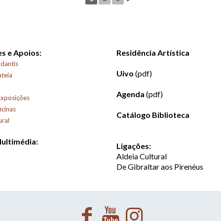
s e Apoios:
Residência Artística
dantis
Uivo
(pdf)
ateia
Agenda
(pdf)
Exposições
icinas
Catálogo Biblioteca
ural
Multimédia:
Ligações:
Aldeia Cultural
De Gibraltar aos Pirenéus