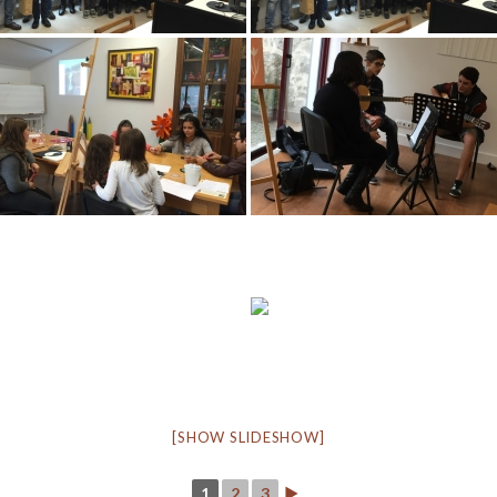
[SHOW SLIDESHOW]
1
2
3
►