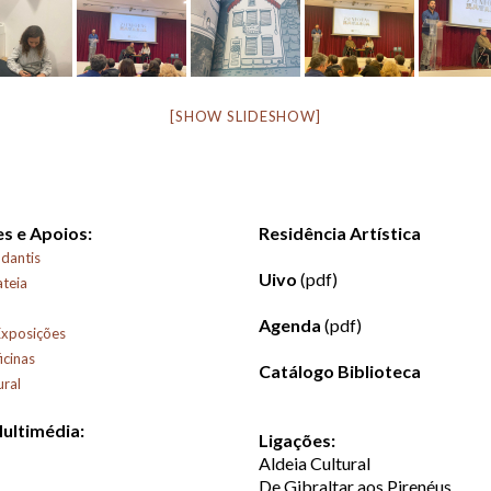
[SHOW SLIDESHOW]
s e Apoios:
Residência Artística
dantis
Uivo
(pdf)
ateia
Agenda
(pdf)
Exposições
icinas
Catálogo Biblioteca
ural
Multimédia:
Ligações:
Aldeia Cultural
De Gibraltar aos Pirenéus