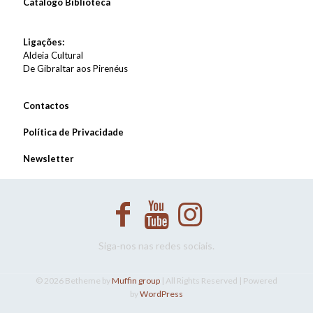
Catálogo Biblioteca
Ligações:
Aldeia Cultural
De Gibraltar aos Pirenéus
Contactos
Política de Privacidade
Newsletter
Siga-nos nas redes sociais.
© 2026 Betheme by
Muffin group
| All Rights Reserved | Powered
by
WordPress