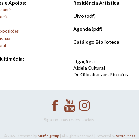
s e Apoios:
Residência Artística
dantis
Uivo
(pdf)
ateia
Agenda
(pdf)
Exposições
icinas
Catálogo Biblioteca
ural
Multimédia:
Ligações:
Aldeia Cultural
De Gibraltar aos Pirenéus
Siga-nos nas redes sociais.
© 2026 Betheme by
Muffin group
| All Rights Reserved | Powered by
WordPress