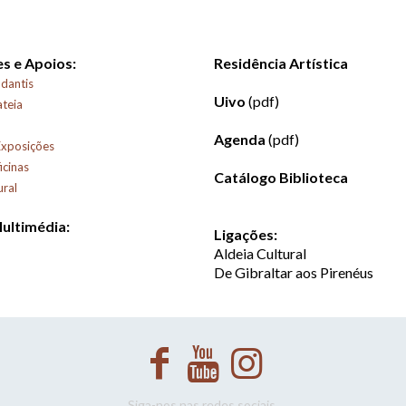
s e Apoios:
Residência Artística
dantis
Uivo
(pdf)
ateia
Agenda
(pdf)
Exposições
icinas
Catálogo Biblioteca
ural
Multimédia:
Ligações:
Aldeia Cultural
De Gibraltar aos Pirenéus
Siga-nos nas redes sociais.