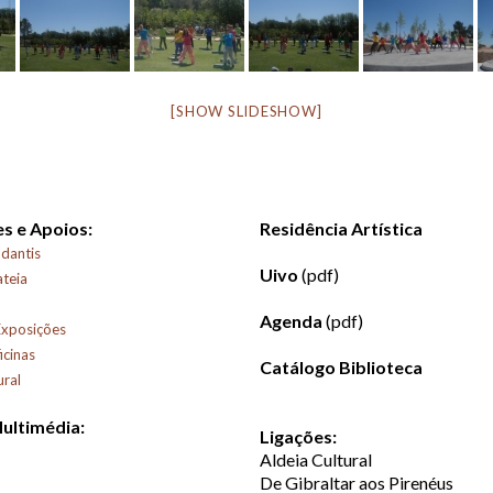
[SHOW SLIDESHOW]
s e Apoios:
Residência Artística
dantis
Uivo
(pdf)
ateia
Agenda
(pdf)
Exposições
icinas
Catálogo Biblioteca
ural
Multimédia:
Ligações:
Aldeia Cultural
De Gibraltar aos Pirenéus