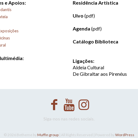
s e Apoios:
Residência Artística
dantis
Uivo
(pdf)
ateia
Agenda
(pdf)
Exposições
icinas
Catálogo Biblioteca
ural
Multimédia:
Ligações:
Aldeia Cultural
De Gibraltar aos Pirenéus
Siga-nos nas redes sociais.
© 2026 Betheme by
Muffin group
| All Rights Reserved | Powered by
WordPress