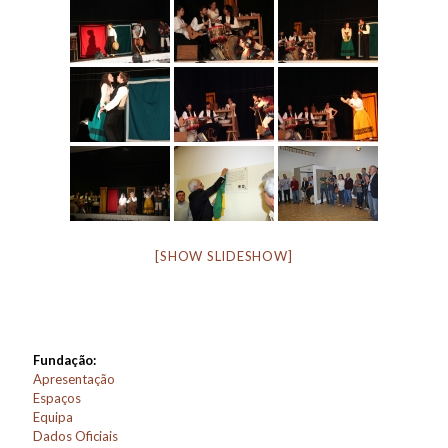
[SHOW SLIDESHOW]
Fundação:
Apresentação
Espaços
Equipa
Dados Oficiais