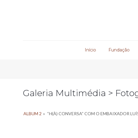
Início
Fundação
Galeria Multimédia > Fotog
ALBUM 2
»
“H(À) CONVERSA” COM O EMBAIXADOR LUÍ