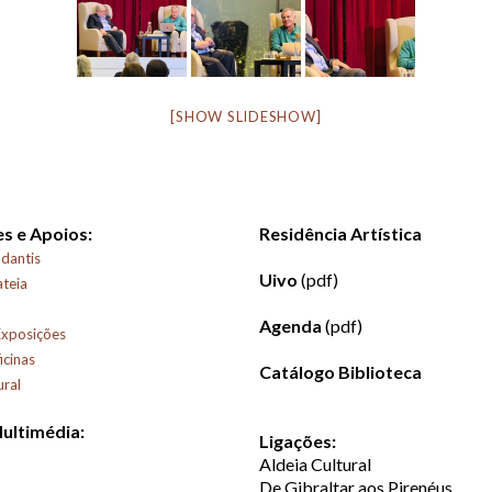
[SHOW SLIDESHOW]
s e Apoios:
Residência Artística
dantis
Uivo
(pdf)
ateia
Agenda
(pdf)
Exposições
icinas
Catálogo Biblioteca
ural
Multimédia:
Ligações:
Aldeia Cultural
De Gibraltar aos Pirenéus