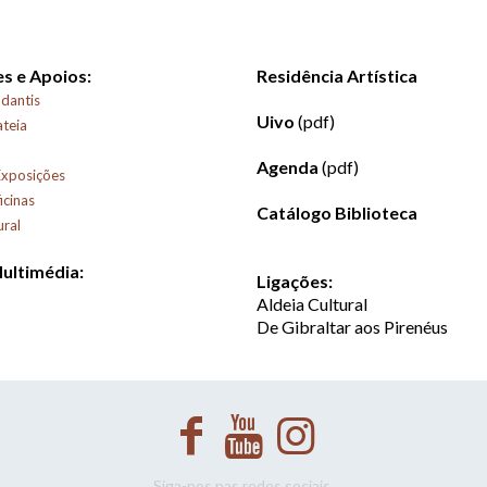
s e Apoios:
Residência Artística
dantis
Uivo
(pdf)
ateia
Agenda
(pdf)
Exposições
icinas
Catálogo Biblioteca
ural
Multimédia:
Ligações:
Aldeia Cultural
De Gibraltar aos Pirenéus
Siga-nos nas redes sociais.