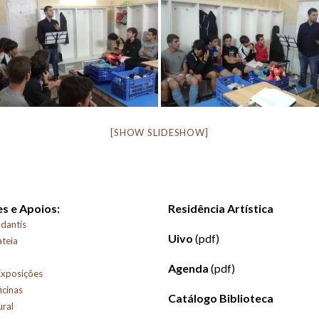
[SHOW SLIDESHOW]
s e Apoios:
Residência Artística
dantis
Uivo
(pdf)
ateia
Agenda
(pdf)
Exposições
icinas
Catálogo Biblioteca
ural