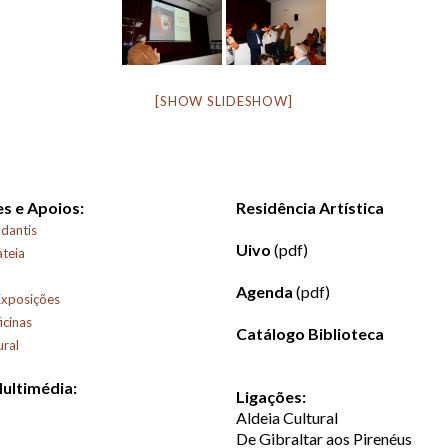
[SHOW SLIDESHOW]
s e Apoios:
Residência Artística
dantis
Uivo
(pdf)
ateia
Agenda
(pdf)
Exposições
icinas
Catálogo Biblioteca
ural
Multimédia:
Ligações:
Aldeia Cultural
De Gibraltar aos Pirenéus