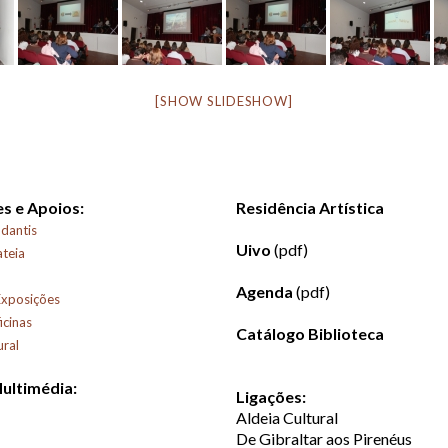
[SHOW SLIDESHOW]
s e Apoios:
Residência Artística
dantis
Uivo
(pdf)
ateia
Agenda
(pdf)
Exposições
icinas
Catálogo Biblioteca
ural
Multimédia:
Ligações:
Aldeia Cultural
De Gibraltar aos Pirenéus