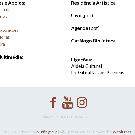
s e Apoios:
Residência Artística
dantis
Uivo
(pdf)
ateia
Agenda
(pdf)
Exposições
icinas
Catálogo Biblioteca
ural
Multimédia:
Ligações:
Aldeia Cultural
De Gibraltar aos Pirenéus
Siga-nos nas redes sociais.
© 2026 Betheme by
Muffin group
| All Rights Reserved | Powered by
WordPress