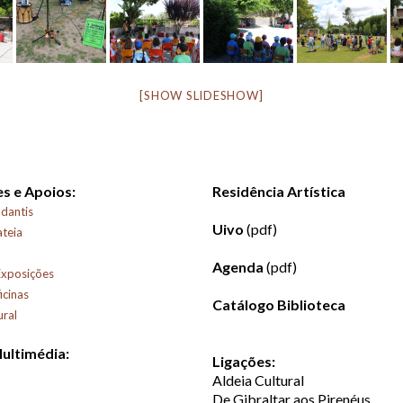
[SHOW SLIDESHOW]
s e Apoios:
Residência Artística
dantis
Uivo
(pdf)
ateia
Agenda
(pdf)
Exposições
icinas
Catálogo Biblioteca
ural
Multimédia:
Ligações:
Aldeia Cultural
De Gibraltar aos Pirenéus