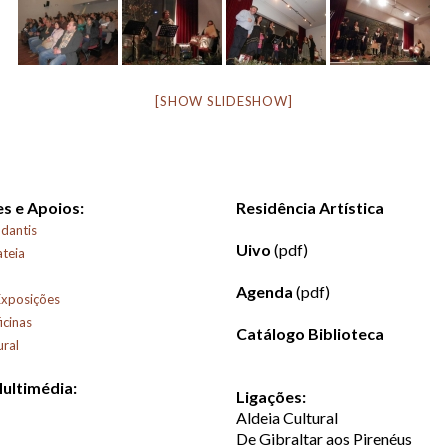
[SHOW SLIDESHOW]
s e Apoios:
Residência Artística
dantis
Uivo
(pdf)
ateia
Agenda
(pdf)
Exposições
icinas
Catálogo Biblioteca
ural
Multimédia:
Ligações:
Aldeia Cultural
De Gibraltar aos Pirenéus