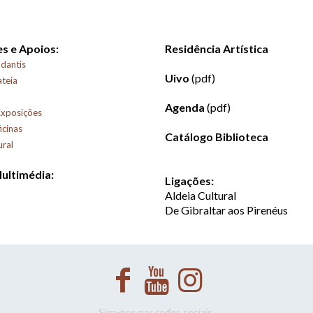
s e Apoios:
Residência Artística
dantis
Uivo
(pdf)
ateia
Agenda
(pdf)
Exposições
icinas
Catálogo Biblioteca
ural
Multimédia:
Ligações:
Aldeia Cultural
De Gibraltar aos Pirenéus
Siga-nos nas redes sociais.