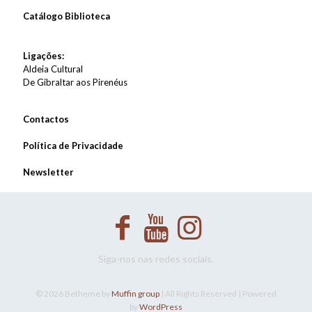
Catálogo Biblioteca
Ligações:
Aldeia Cultural
De Gibraltar aos Pirenéus
Contactos
Política de Privacidade
Newsletter
Siga-nos nas redes sociais.
© 2026 Betheme by
Muffin group
| All Rights Reserved | Powered
by
WordPress