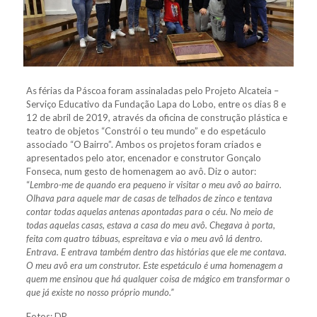
As férias da Páscoa foram assinaladas pelo Projeto Alcateia –
Serviço Educativo da Fundação Lapa do Lobo, entre os dias 8 e
12 de abril de 2019, através da oficina de construção plástica e
teatro de objetos “Constrói o teu mundo” e do espetáculo
associado “O Bairro”. Ambos os projetos foram criados e
apresentados pelo ator, encenador e construtor Gonçalo
Fonseca, num gesto de homenagem ao avô. Diz o autor:
“
Lembro-me de quando era pequeno ir visitar o meu avô ao bairro.
Olhava para aquele mar de casas de telhados de zinco e tentava
contar todas aquelas antenas apontadas para o céu. No meio de
todas aquelas casas, estava a casa do meu avô. Chegava à porta,
feita com quatro tábuas, espreitava e via o meu avô lá dentro.
Entrava. E entrava também dentro das histórias que ele me contava.
O meu avô era um construtor. Este espetáculo é uma homenagem a
quem me ensinou que há qualquer coisa de mágico em transformar o
que já existe no nosso próprio mundo.”
Fotos: DR